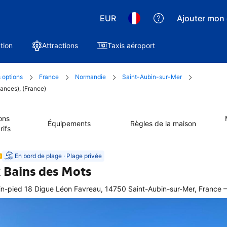
EUR
Ajouter mon 
tion
Attractions
Taxis aéroport
 options
France
Normandie
Saint-Aubin-sur-Mer
ances), (France)
ons
Équipements
Règles de la maison
rifs
En bord de plage · Plage privée
 Bains des Mots
–
in-pied 18 Digue Léon Favreau, 14750 Saint-Aubin-sur-Mer, France
ellente
ation 