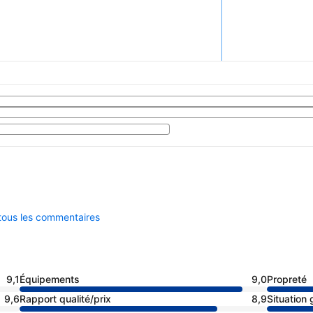
 tous les commentaires
9,1
Équipements
9,0
Propreté
9,6
Rapport qualité/prix
8,9
Situation