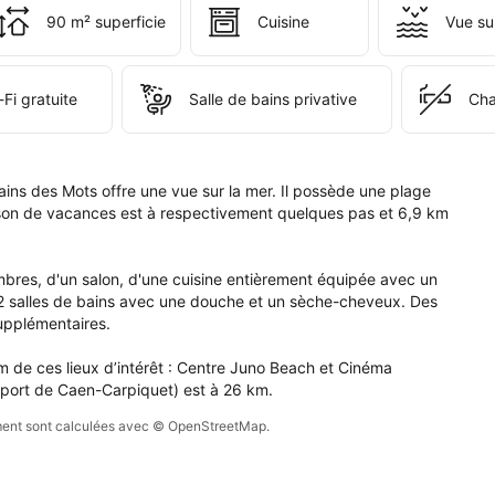
tablissement 
90 m² superficie
Cuisine
Vue su
 
s 
 
s.
Fi gratuite
Salle de bains privative
Cha
ins des Mots offre une vue sur la mer. Il possède une plage 
ison de vacances est à respectivement quelques pas et 6,9 km 
es, d'un salon, d'une cuisine entièrement équipée avec un 
 2 salles de bains avec une douche et un sèche-cheveux. Des 
upplémentaires.

 de ces lieux d’intérêt : Centre Juno Beach et Cinéma 
oport de Caen-Carpiquet) est à 26 km.
sement sont calculées avec © OpenStreetMap.