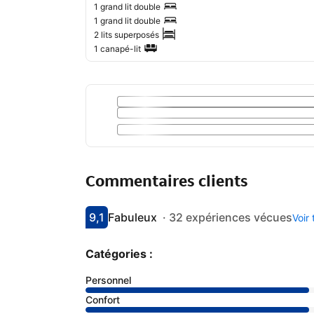
1 grand lit double
1 grand lit double
2 lits superposés
1 canapé-lit
Commentaires clients
9,1
Fabuleux
·
32 expériences vécues
Voir
Avec une note de 9.1
fabuleux
Catégories :
Personnel
Confort