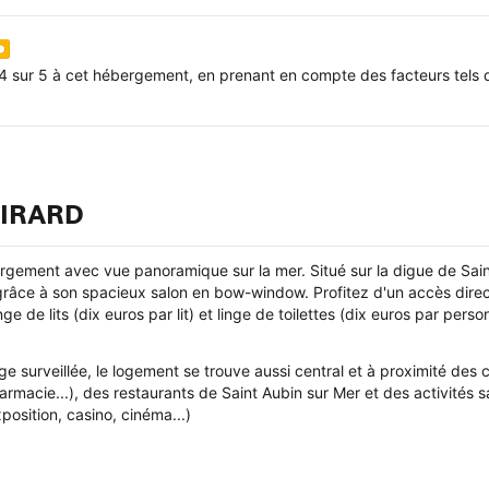
4 sur 5 à cet hébergement, en prenant en compte des facteurs tels q
 GIRARD
ergement avec vue panoramique sur la mer. Situé sur la digue de Sai
râce à son spacieux salon en bow-window. Profitez d'un accès direct 
inge de lits (dix euros par lit) et linge de toilettes (dix euros par pe
age surveillée, le logement se trouve aussi central et à proximité de
rmacie...), des restaurants de Saint Aubin sur Mer et des activités sa
xposition, casino, cinéma...)