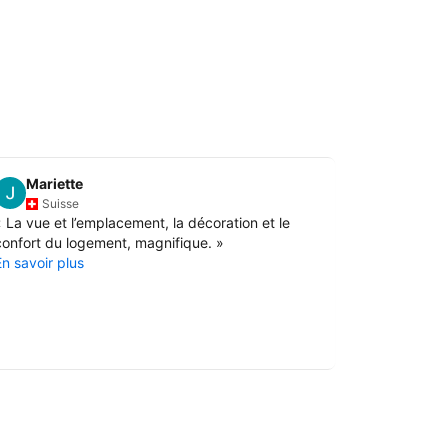
Mariette
Isabell
I
Suisse
Fran
«
La vue et l’emplacement, la décoration et le
«
La vue et 
confort du logement, magnifique.
»
Ainsi que la
En savoir plus
En savoir pl