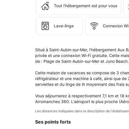
l'é
Tout l'hébergement est pour vous
Aux
Bain
des
Mot
Lave-linge
Connexion Wi-
Situé à Saint-Aubin-sur-Mer, l’hébergement Aux Ba
privée et une connexion Wi-Fi gratuite. Cette ma
de : Plage de Saint-Aubin-sur-Mer et Juno Beach.

Cette maison de vacances se compose de 3 chambr
réfrigérateur et une machine à café, ainsi que de
serviettes et du linge de lit moyennant des frais s
Vous séjournerez à respectivement 7,1 km et 18 km
Arromanches 360. L'aéroport le plus proche (Aér
Les distances indiquées dans la description de l'établis
Ses points forts