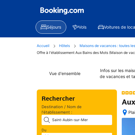
Séjours
Vols
Voitures de loca
Accueil
Hôtels
Maisons de vacances : toutes les
Offre à l'établissement Aux Bains des Mots (Maison de vac
Infos sur les mais
Vue d'ensemble
de vacances et ta
Rechercher
Aux
Destination / Nom de
l'établissement :
Pla
Exc
situ
Du