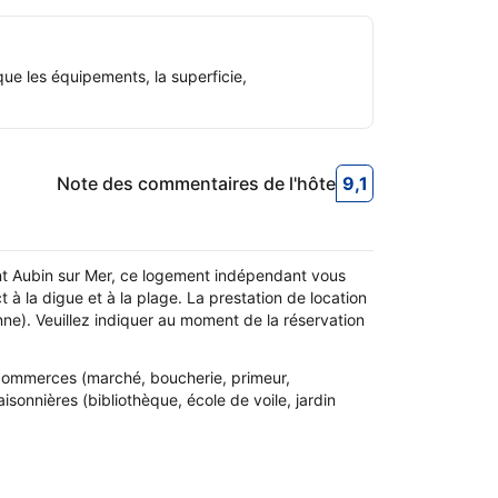
ue les équipements, la superficie,
Note des commentaires de l'hôte
9,1
9,1
Note des commen
nt Aubin sur Mer, ce logement indépendant vous
à la digue et à la plage. La prestation de location
rsonne). Veuillez indiquer au moment de la réservation
s commerces (marché, boucherie, primeur,
isonnières (bibliothèque, école de voile, jardin