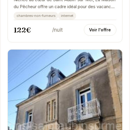
du Pêcheur offre un cadre idéal pour des vacances
reposantes. À proximité de la plage et des...
chambres-non-fumeurs
internet
122€
/nuit
Voir l'offre