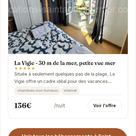
La Vigie - 30 m de la mer, petite vue mer
★★★★★
Située à seulement quelques pas de la plage, La
Vigie offre un cadre idéal pour des vacances
relaxantes. L'appartement est équipé pour votre...
chambres-non-fumeurs
internet
136€
/nuit
Voir l'offre