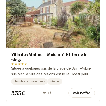
Villa des Malons - Maison à 100m de la
plage
★★★★★
Située à quelques pas de la plage de Saint-Aubin-
sur-Mer, la Villa des Malons est le lieu idéal pour
vos vacances. Avec son emplacement...
chambres-non-fumeurs
internet
235€
/nuit
Voir l'offre