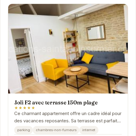
Joli F2 avec terrasse 150m plage
★★★★★
Ce charmant appartement offre un cadre idéal pour
des vacances reposantes. Sa terrasse est parfaite
pour profiter des belles journées...
parking
chambres-non-fumeurs
internet