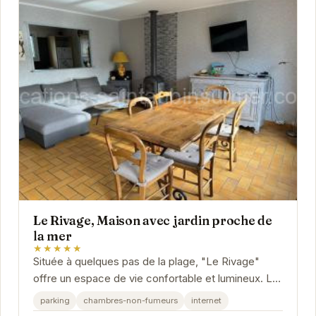
Le Rivage, Maison avec jardin proche de
la mer
★★★★★
Située à quelques pas de la plage, "Le Rivage"
offre un espace de vie confortable et lumineux. La
maison dispose d'un jardin privé idéal pour les...
parking
chambres-non-fumeurs
internet