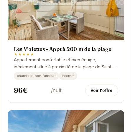
Les Violettes - Appt à 200 m de la plage
★★★★★
Appartement confortable et bien équipé,
idéalement situé à proximité de la plage de Saint-
Aubin-sur-Mer. Profitez d'un séjour relaxant en...
chambres-non-fumeurs
internet
96€
/nuit
Voir l'offre