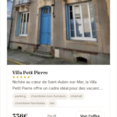
Villa Petit Pierre
★★★★★
Nichée au cœur de Saint-Aubin-sur-Mer, la Villa
Petit Pierre offre un cadre idéal pour des vacances
en famille ou entre amis.
parking
chambres-non-fumeurs
internet
chambres-familiales
bar
336€
/nuit
Voir l'offre