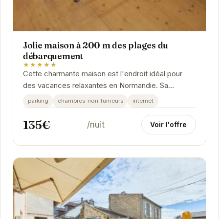
Jolie maison à 200 m des plages du
débarquement
★★★★★
Cette charmante maison est l'endroit idéal pour
des vacances relaxantes en Normandie. Sa
proximité avec les plages du débarquement offre
parking
chambres-non-fumeurs
internet
une...
135€
/nuit
Voir l'offre