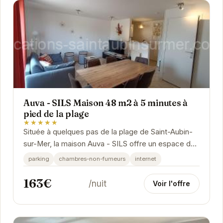
Auva - SILS Maison 48 m2 à 5 minutes à
pied de la plage
★★★★★
Située à quelques pas de la plage de Saint-Aubin-
sur-Mer, la maison Auva - SILS offre un espace de
vie confortable et fonctionnel pour des vacances...
parking
chambres-non-fumeurs
internet
163€
/nuit
Voir l'offre