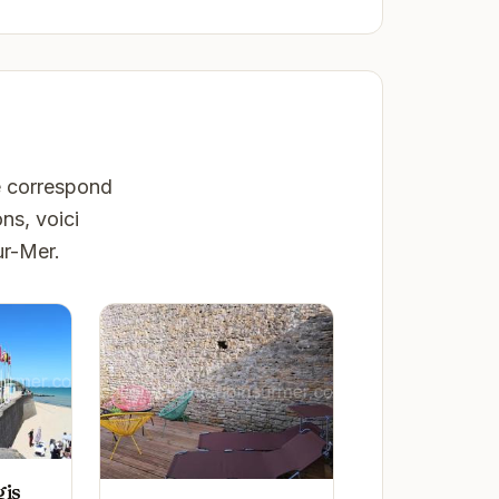
ne correspond
ns, voici
ur-Mer.
gis