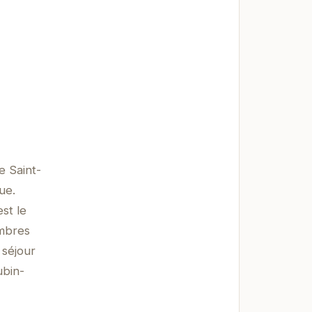
e Saint-
ue.
st le
ambres
 séjour
ubin-