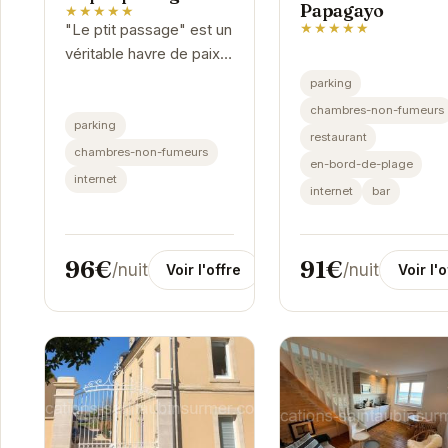
Papagayo
★★★★★
★★★★★
"Le ptit passage" est un
véritable havre de paix.
L'hôtel propose des
parking
chambres confortables
chambres-non-fumeurs
et bien équipées.
parking
restaurant
chambres-non-fumeurs
en-bord-de-plage
internet
internet
bar
91€
96€
/nuit
/nuit
Voir l'o
Voir l'offre