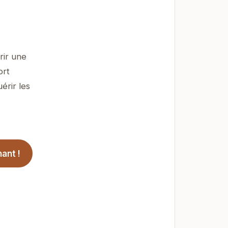
rir une
ort
érir les
ant !