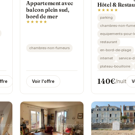
Appartement avec
Hôtel & Restau
balcon plein sud,
★★★★★
bord de mer
parking
★★★★★
chambres-non-fume
equipements-pour-l
restaurant
chambres-non-fumeurs
en-bord-de-plage
internet
service-
plateau-bouilloire
140€
/nuit
ffre
Voir l'offre
V