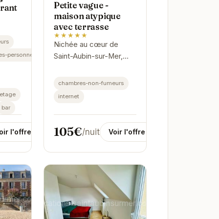
Petite vague -
rant
maison atypique
avec terrasse
★★★★★
urs
Nichée au cœur de
es-personnes-handicapees
Saint-Aubin-sur-Mer,
"Petite vague" offre un
cadre idéal pour des
chambres-non-fumeurs
vacances reposantes.
detage
internet
Sa terrasse vous
bar
permettra de profiter...
105€
/nuit
Voir l'offre
oir l'offre