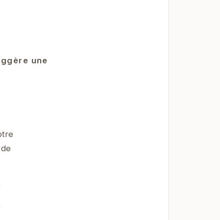
uggère une
otre
 de