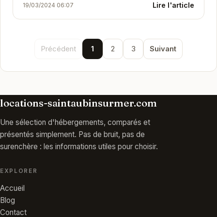
Lire l'article
19/03/2024 06:07
vie lumineux et confortable. Idéalement placé à...
Précédent
1
2
3
Suivant
locations-saintaubinsurmer.com
Une sélection d'hébergements, comparés et
présentés simplement. Pas de bruit, pas de
surenchère : les informations utiles pour choisir.
EXPLORER
Accueil
Blog
Contact