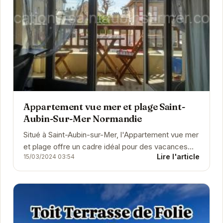
Appartement vue mer et plage Saint-
Aubin-Sur-Mer Normandie
Situé à Saint-Aubin-sur-Mer, l'Appartement vue mer
et plage offre un cadre idéal pour des vacances
Lire l'article
15/03/2024 03:54
reposantes. Avec un accès direct à la plage...