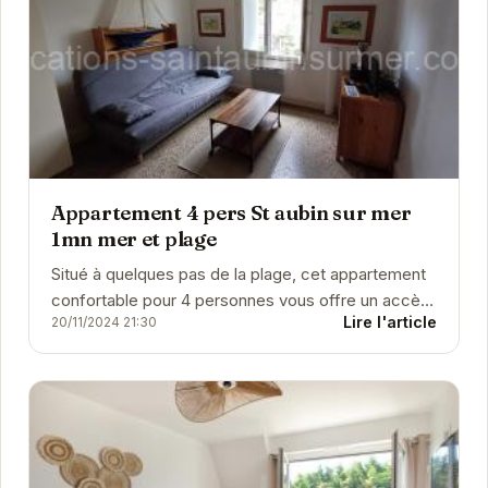
Appartement 4 pers St aubin sur mer
1mn mer et plage
Situé à quelques pas de la plage, cet appartement
confortable pour 4 personnes vous offre un accès
Lire l'article
20/11/2024 21:30
direct aux plaisirs balnéaires de...