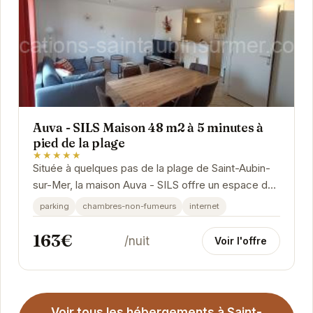
Auva - SILS Maison 48 m2 à 5 minutes à
pied de la plage
★★★★★
Située à quelques pas de la plage de Saint-Aubin-
sur-Mer, la maison Auva - SILS offre un espace de
vie confortable et fonctionnel pour des vacances...
parking
chambres-non-fumeurs
internet
163€
/nuit
Voir l'offre
Voir tous les hébergements à Saint-