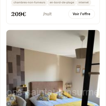
appartement spacieux et lumineux dispose de tout
chambres-non-fumeurs
en-bord-de-plage
internet
le...
209€
/nuit
Voir l'offre