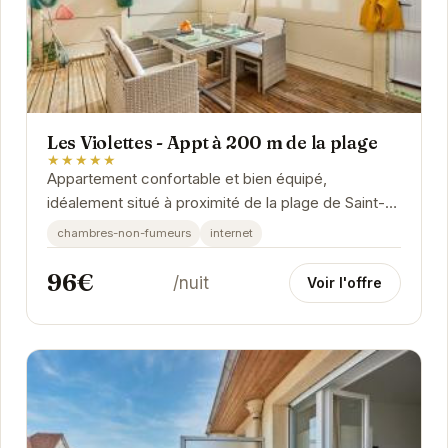
Les Violettes - Appt à 200 m de la plage
★★★★★
Appartement confortable et bien équipé,
idéalement situé à proximité de la plage de Saint-
Aubin-sur-Mer. Profitez d'un séjour relaxant en...
chambres-non-fumeurs
internet
96€
/nuit
Voir l'offre