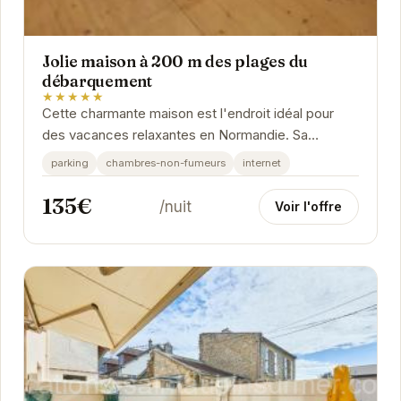
Jolie maison à 200 m des plages du
débarquement
★★★★★
Cette charmante maison est l'endroit idéal pour
des vacances relaxantes en Normandie. Sa
proximité avec les plages du débarquement offre
parking
chambres-non-fumeurs
internet
une...
135€
/nuit
Voir l'offre