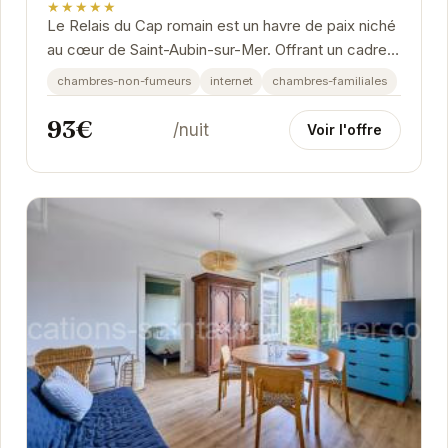
★★★★★
Le Relais du Cap romain est un havre de paix niché
au cœur de Saint-Aubin-sur-Mer. Offrant un cadre
élégant et confortable, cet hôtel vous...
chambres-non-fumeurs
internet
chambres-familiales
93€
/nuit
Voir l'offre