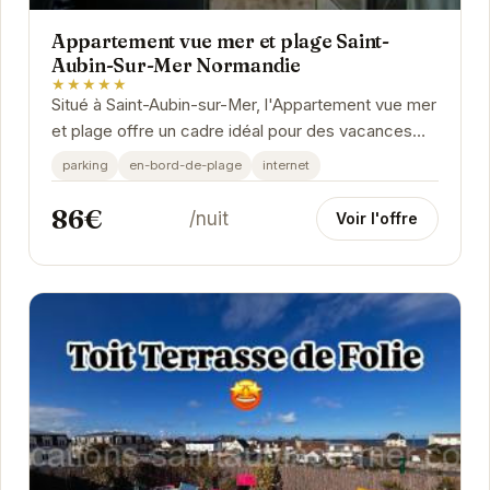
Appartement vue mer et plage Saint-
Aubin-Sur-Mer Normandie
★★★★★
Situé à Saint-Aubin-sur-Mer, l'Appartement vue mer
et plage offre un cadre idéal pour des vacances
reposantes. Avec un accès direct à la plage...
parking
en-bord-de-plage
internet
86€
/nuit
Voir l'offre