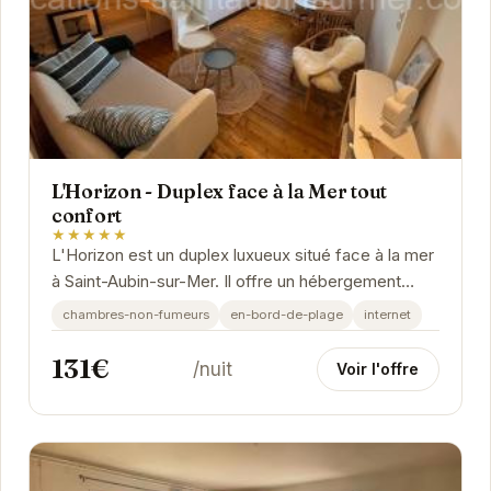
L'Horizon - Duplex face à la Mer tout
confort
★★★★★
L'Horizon est un duplex luxueux situé face à la mer
à Saint-Aubin-sur-Mer. Il offre un hébergement
spacieux et confortable avec une vue...
chambres-non-fumeurs
en-bord-de-plage
internet
131€
/nuit
Voir l'offre