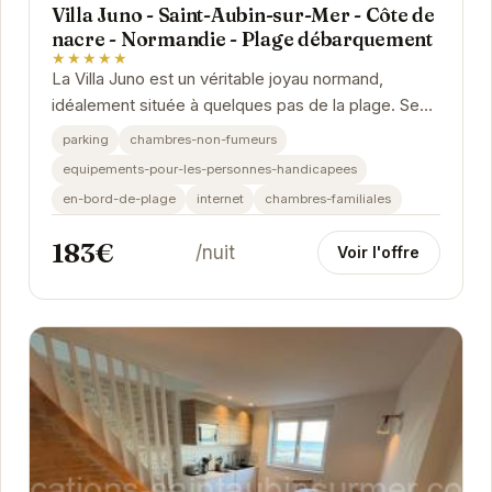
Villa Juno - Saint-Aubin-sur-Mer - Côte de
nacre - Normandie - Plage débarquement
★★★★★
La Villa Juno est un véritable joyau normand,
idéalement située à quelques pas de la plage. Ses
chambres élégantes et confortables offrent une...
parking
chambres-non-fumeurs
equipements-pour-les-personnes-handicapees
en-bord-de-plage
internet
chambres-familiales
183€
/nuit
Voir l'offre