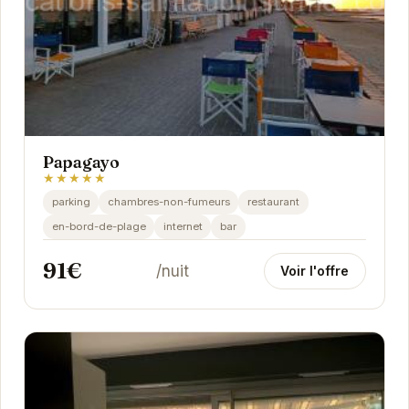
Papagayo
★★★★★
parking
chambres-non-fumeurs
restaurant
en-bord-de-plage
internet
bar
91€
/nuit
Voir l'offre