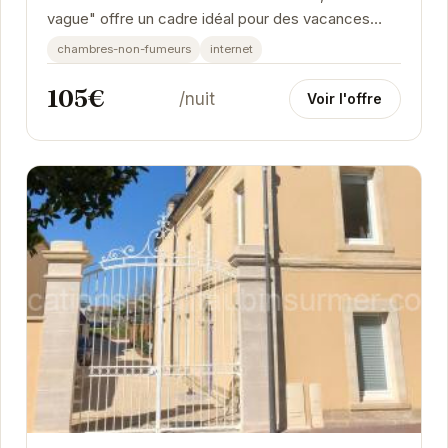
vague" offre un cadre idéal pour des vacances
reposantes. Sa terrasse vous permettra de
chambres-non-fumeurs
internet
profiter...
105€
/nuit
Voir l'offre