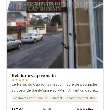
Relais du Cap romain
★★★★★
Le Relais du Cap romain est un havre de paix niché
au cœur de Saint-Aubin-sur-Mer. Offrant un cadre
élégant et confortable, cet hôtel vous...
chambres-non-fumeurs
internet
chambres-familiales
Voir l'offre