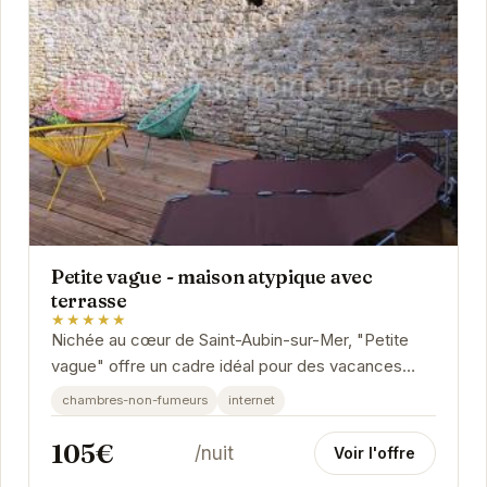
Petite vague - maison atypique avec
terrasse
★★★★★
Nichée au cœur de Saint-Aubin-sur-Mer, "Petite
vague" offre un cadre idéal pour des vacances
reposantes. Sa terrasse vous permettra de
chambres-non-fumeurs
internet
profiter...
105€
/nuit
Voir l'offre