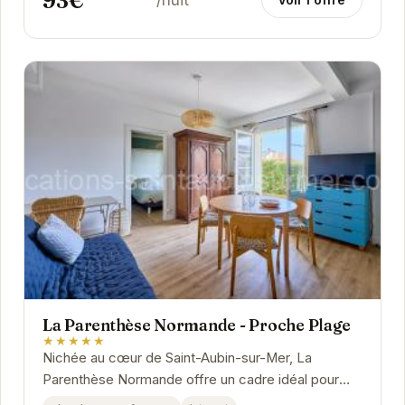
93€
/nuit
La Parenthèse Normande - Proche Plage
★★★★★
Nichée au cœur de Saint-Aubin-sur-Mer, La
Parenthèse Normande offre un cadre idéal pour
des vacances reposantes.