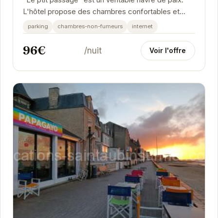
L'hôtel propose des chambres confortables et
bien équipées.
parking
chambres-non-fumeurs
internet
96€
/nuit
Voir l'offre