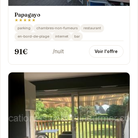
Papagayo
★★★★★
parking
chambres-non-fumeurs
restaurant
en-bord-de-plage
internet
bar
91€
/nuit
Voir l'offre