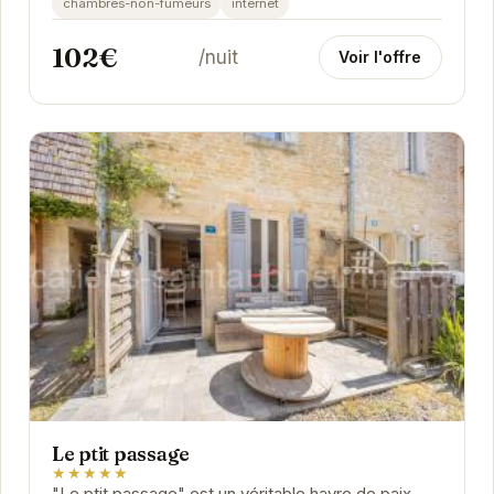
chambres-non-fumeurs
internet
102€
/nuit
Voir l'offre
Le ptit passage
★★★★★
"Le ptit passage" est un véritable havre de paix.