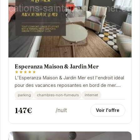
Esperanza Maison & Jardin Mer
★★★★★
L'Esperanza Maison & Jardin Mer est l'endroit idéal
pour des vacances reposantes en bord de mer.
Avec son jardin privé et sa situation idéale,...
parking
chambres-non-fumeurs
internet
147€
/nuit
Voir l'offre