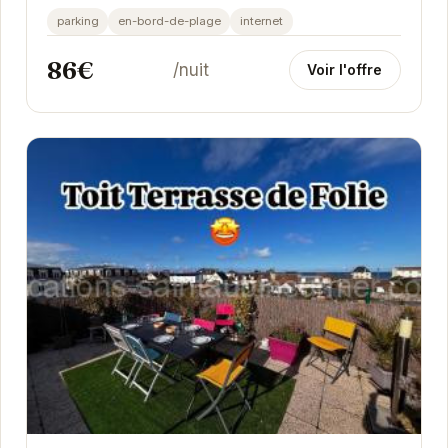
reposantes. Avec un accès direct à la plage...
parking
en-bord-de-plage
internet
86€
/nuit
Voir l'offre