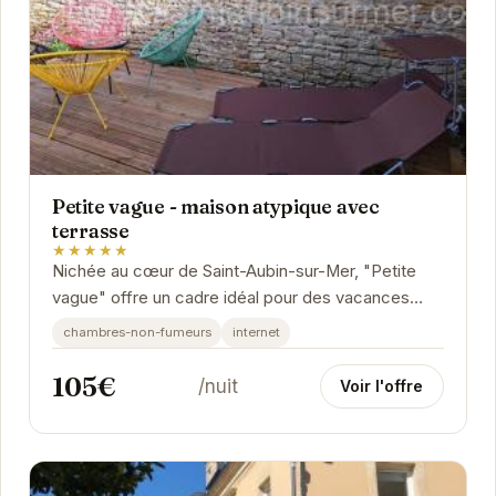
Petite vague - maison atypique avec
terrasse
★★★★★
Nichée au cœur de Saint-Aubin-sur-Mer, "Petite
vague" offre un cadre idéal pour des vacances
reposantes. Sa terrasse vous permettra de
chambres-non-fumeurs
internet
profiter...
105€
/nuit
Voir l'offre