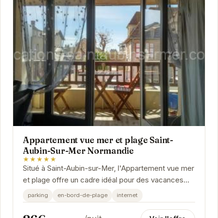
Appartement vue mer et plage Saint-
Aubin-Sur-Mer Normandie
★★★★★
Situé à Saint-Aubin-sur-Mer, l'Appartement vue mer
et plage offre un cadre idéal pour des vacances
reposantes. Avec un accès direct à la plage...
parking
en-bord-de-plage
internet