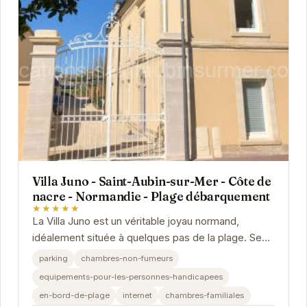
Villa Juno - Saint-Aubin-sur-Mer - Côte de
nacre - Normandie - Plage débarquement
★★★★★
La Villa Juno est un véritable joyau normand,
idéalement située à quelques pas de la plage. Ses
chambres élégantes et confortables offrent une...
parking
chambres-non-fumeurs
equipements-pour-les-personnes-handicapees
en-bord-de-plage
internet
chambres-familiales