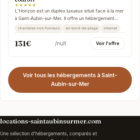
★★★★★
L'Horizon est un duplex luxueux situé face à la mer
à Saint-Aubin-sur-Mer. Il offre un hébergement
spacieux et confortable avec une vue...
chambres-non-fumeurs
en-bord-de-plage
internet
131€
/nuit
Voir l'offre
Voir tous les hébergements à Saint-
Aubin-sur-Mer
locations-saintaubinsurmer.com
Une sélection d'hébergements, comparés et