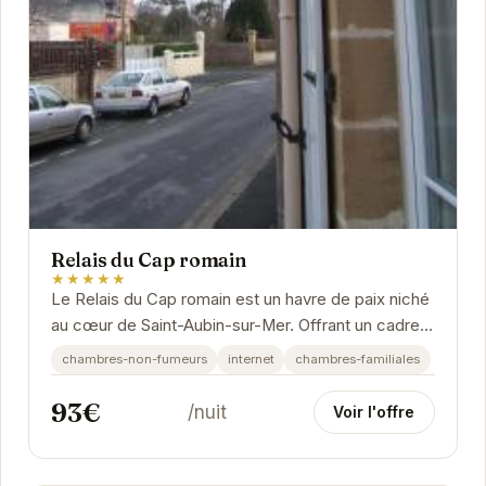
Relais du Cap romain
★★★★★
Le Relais du Cap romain est un havre de paix niché
au cœur de Saint-Aubin-sur-Mer. Offrant un cadre
élégant et confortable, cet hôtel vous...
chambres-non-fumeurs
internet
chambres-familiales
93€
/nuit
Voir l'offre