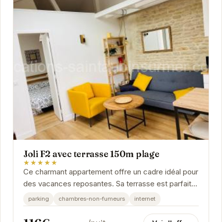
Joli F2 avec terrasse 150m plage
★★★★★
Ce charmant appartement offre un cadre idéal pour
des vacances reposantes. Sa terrasse est parfaite
pour profiter des belles journées...
parking
chambres-non-fumeurs
internet