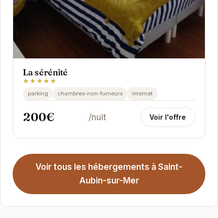
La sérénité
★★★★★
parking
chambres-non-fumeurs
internet
200€
/nuit
Voir l'offre
Voir tous les hébergements à Saint-
Aubin-sur-Mer