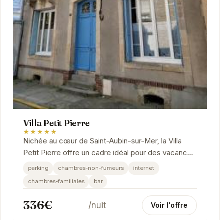
Villa Petit Pierre
★★★★★
Nichée au cœur de Saint-Aubin-sur-Mer, la Villa
Petit Pierre offre un cadre idéal pour des vacances
en famille ou entre amis.
parking
chambres-non-fumeurs
internet
chambres-familiales
bar
336€
/nuit
Voir l'offre