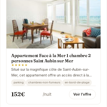
Appartement Face à la Mer 1 chambre 2
personnes Saint Aubin sur Mer
★★★★★
Situé sur la magnifique côte de Saint-Aubin-sur-
Mer, cet appartement offre un accès direct à la
plage et une vue imprenable sur la mer. Idéal...
parking
chambres-non-fumeurs
en-bord-de-plage
152€
/nuit
Voir l'offre