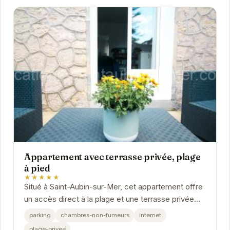
Appartement avec terrasse privée, plage
à pied
★★★★★
Situé à Saint-Aubin-sur-Mer, cet appartement offre
un accès direct à la plage et une terrasse privée
pour profiter pleinement du soleil normand....
parking
chambres-non-fumeurs
internet
plage-privee