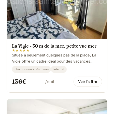
La Vigie - 30 m de la mer, petite vue mer
★★★★★
Située à seulement quelques pas de la plage, La
Vigie offre un cadre idéal pour des vacances
relaxantes. L'appartement est équipé pour votre...
chambres-non-fumeurs
internet
136€
/nuit
Voir l'offre