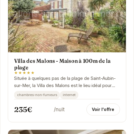
Villa des Malons - Maison à 100m de la
plage
★★★★★
Située à quelques pas de la plage de Saint-Aubin-
sur-Mer, la Villa des Malons est le lieu idéal pour
vos vacances. Avec son emplacement...
chambres-non-fumeurs
internet
235€
/nuit
Voir l'offre