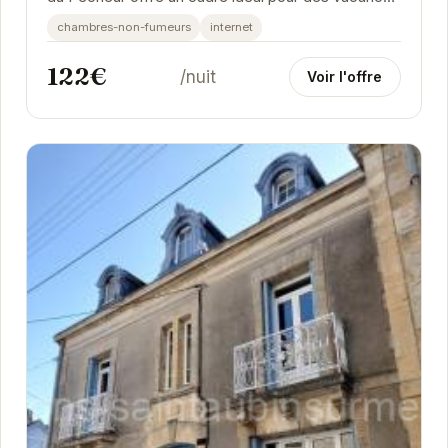
reposantes. À proximité de la plage et des...
chambres-non-fumeurs
internet
122€
/nuit
Voir l'offre