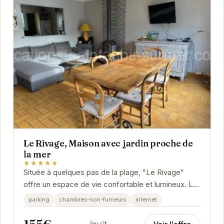
Le Rivage, Maison avec jardin proche de
la mer
★★★★★
Située à quelques pas de la plage, "Le Rivage"
offre un espace de vie confortable et lumineux. La
maison dispose d'un jardin privé idéal pour les...
parking
chambres-non-fumeurs
internet