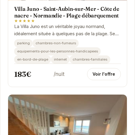
Villa Juno - Saint-Aubin-sur-Mer - Côte de
nacre - Normandie - Plage débarquement
★★★★★
La Villa Juno est un véritable joyau normand,
idéalement située à quelques pas de la plage. Ses
chambres élégantes et confortables offrent une...
parking
chambres-non-fumeurs
equipements-pour-les-personnes-handicapees
en-bord-de-plage
internet
chambres-familiales
183€
/nuit
Voir l'offre