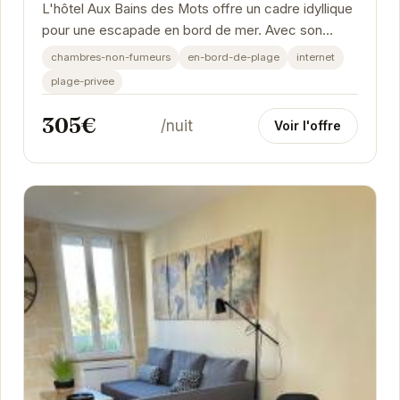
L'hôtel Aux Bains des Mots offre un cadre idyllique
pour une escapade en bord de mer. Avec son
accès direct à la plage, vous pourrez profiter...
chambres-non-fumeurs
en-bord-de-plage
internet
plage-privee
305€
/nuit
Voir l'offre