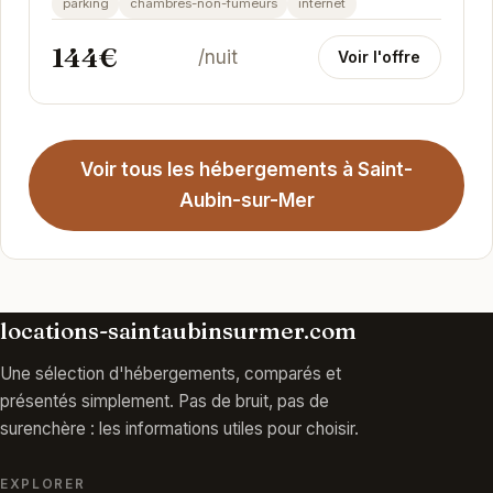
parking
chambres-non-fumeurs
internet
144€
/nuit
Voir l'offre
Voir tous les hébergements à Saint-
Aubin-sur-Mer
locations-saintaubinsurmer.com
Une sélection d'hébergements, comparés et
présentés simplement. Pas de bruit, pas de
surenchère : les informations utiles pour choisir.
EXPLORER