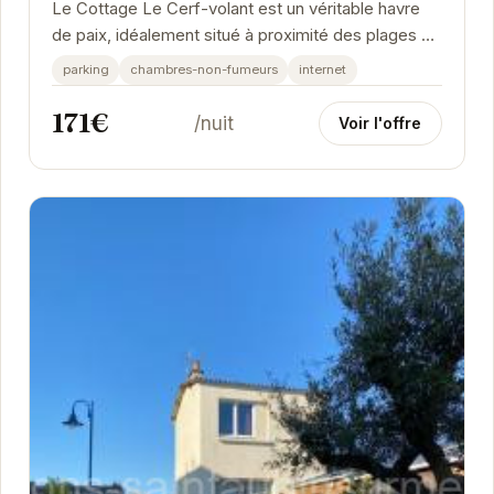
Le Cottage Le Cerf-volant est un véritable havre
de paix, idéalement situé à proximité des plages de
Saint-Aubin-sur-Mer.
parking
chambres-non-fumeurs
internet
171€
/nuit
Voir l'offre