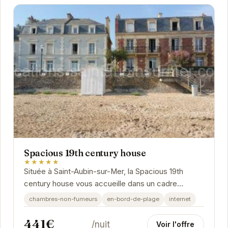
Spacious 19th century house
★★★★★
Située à Saint-Aubin-sur-Mer, la Spacious 19th
century house vous accueille dans un cadre
chaleureux et confortable.
chambres-non-fumeurs
en-bord-de-plage
internet
441€
/nuit
Voir l'offre