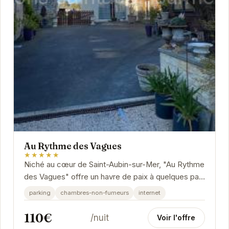
Au Rythme des Vagues
★★★★★
Niché au cœur de Saint-Aubin-sur-Mer, "Au Rythme
des Vagues" offre un havre de paix à quelques pas
de la plage.
parking
chambres-non-fumeurs
internet
110€
/nuit
Voir l'offre