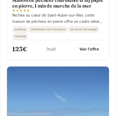
Maison de pêcheur charmante et atypique
en pierre, 1 min de marche de la mer
★★★★★
Nichée au cœur de Saint-Aubin-sur-Mer, cette
maison de pêcheur en pierre offre un cadre idéal
pour des vacances reposantes. Son
parking
chambres-non-fumeurs
en-bord-de-plage
emplacement...
internet
123€
/nuit
Voir l'offre