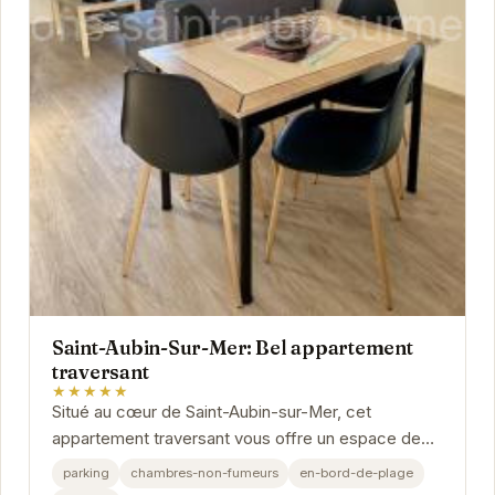
Saint-Aubin-Sur-Mer: Bel appartement
traversant
★★★★★
Situé au cœur de Saint-Aubin-sur-Mer, cet
appartement traversant vous offre un espace de
vie lumineux et confortable. Idéalement placé à...
parking
chambres-non-fumeurs
en-bord-de-plage