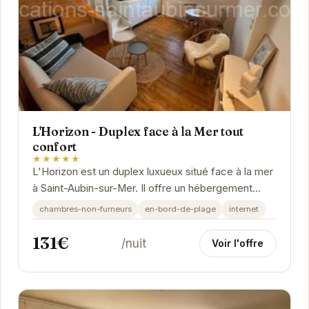
L'Horizon - Duplex face à la Mer tout
confort
★★★★★
L'Horizon est un duplex luxueux situé face à la mer
à Saint-Aubin-sur-Mer. Il offre un hébergement
spacieux et confortable avec une vue...
chambres-non-fumeurs
en-bord-de-plage
internet
131€
/nuit
Voir l'offre