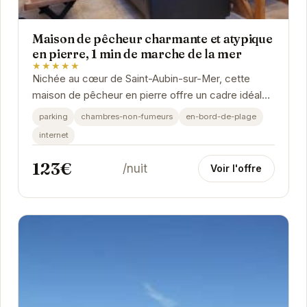
Maison de pêcheur charmante et atypique
en pierre, 1 min de marche de la mer
★★★★★
Nichée au cœur de Saint-Aubin-sur-Mer, cette
maison de pêcheur en pierre offre un cadre idéal
pour des vacances reposantes. Son
parking
chambres-non-fumeurs
en-bord-de-plage
emplacement...
internet
123€
/nuit
Voir l'offre