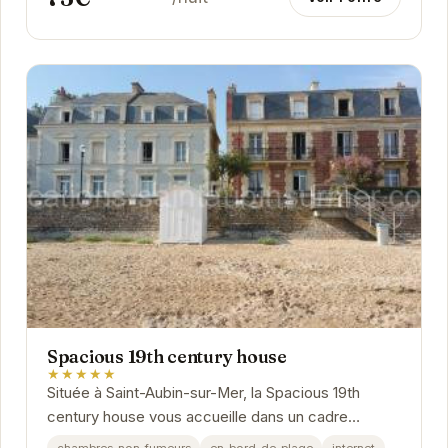
Spacious 19th century house
★★★★★
Située à Saint-Aubin-sur-Mer, la Spacious 19th
century house vous accueille dans un cadre
chaleureux et confortable.
chambres-non-fumeurs
en-bord-de-plage
internet