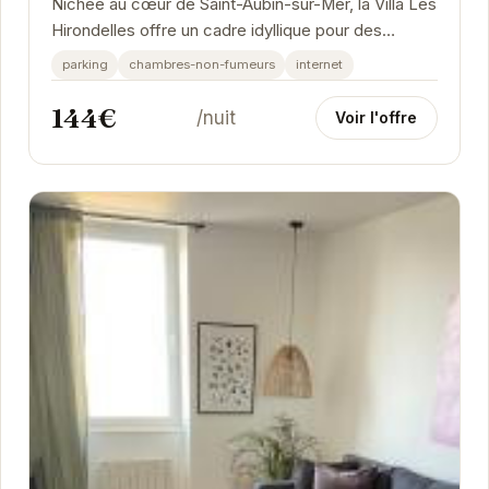
Nichée au cœur de Saint-Aubin-sur-Mer, la Villa Les
Hirondelles offre un cadre idyllique pour des
vacances en bord de mer. Son jardin privatif,...
parking
chambres-non-fumeurs
internet
144€
/nuit
Voir l'offre