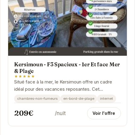
Kersimoun - F3 Spacieux - 1er Et face Mer
& Plage
★★★★★
Situé face à la mer, le Kersimoun offre un cadre
idéal pour des vacances reposantes. Cet
appartement spacieux et lumineux dispose de tout
chambres-non-fumeurs
en-bord-de-plage
internet
le...
209€
/nuit
Voir l'offre