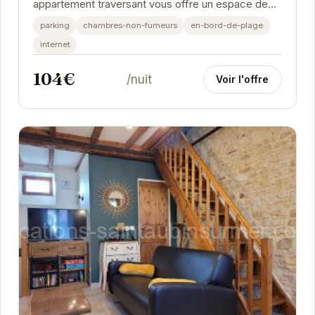
appartement traversant vous offre un espace de
vie lumineux et confortable. Idéalement placé à...
parking
chambres-non-fumeurs
en-bord-de-plage
internet
104€
/nuit
Voir l'offre