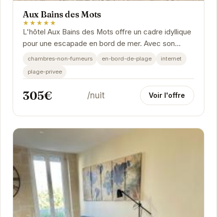
Aux Bains des Mots
★★★★★
L'hôtel Aux Bains des Mots offre un cadre idyllique
pour une escapade en bord de mer. Avec son
accès direct à la plage, vous pourrez profiter...
chambres-non-fumeurs
en-bord-de-plage
internet
plage-privee
305€
/nuit
Voir l'offre