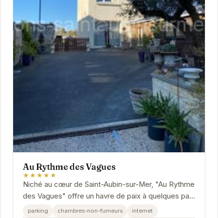
Au Rythme des Vagues
★★★★★
Niché au cœur de Saint-Aubin-sur-Mer, "Au Rythme
des Vagues" offre un havre de paix à quelques pas
de la plage.
parking
chambres-non-fumeurs
internet